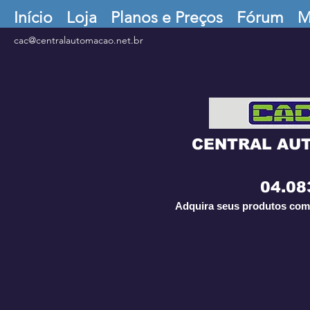
Início
Loja
Planos e Preços
Fórum
M
cac@centralautomacao.net.br
CENTRAL AU
04.08
Adquira seus produtos com 