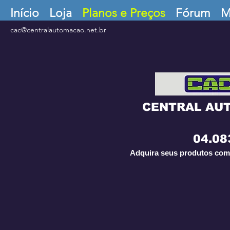
Início
Loja
Planos e Preços
Fórum
M
cac@centralautomacao.net.br
CENTRAL AU
04.08
Adquira seus produtos com 