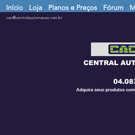
Início
Loja
Planos e Preços
Fórum
M
cac@centralautomacao.net.br
CENTRAL AU
04.08
Adquira seus produtos com 